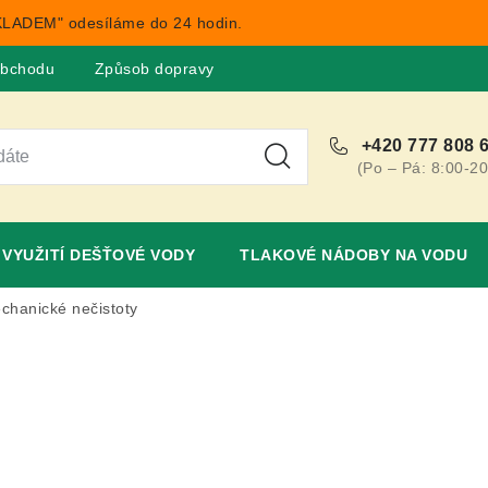
LADEM" odesíláme do 24 hodin.
obchodu
Způsob dopravy
Obchodní podmínky
Rekla
+420 777 808 
(Po – Pá: 8:00-20
VYUŽITÍ DEŠŤOVÉ VODY
TLAKOVÉ NÁDOBY NA VODU
echanické nečistoty