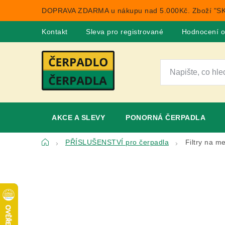
Přejít
DOPRAVA ZDARMA u nákupu nad 5.000Kč. Zboží "SK
na
obsah
Kontakt
Sleva pro registrované
Hodnocení 
AKCE A SLEVY
PONORNÁ ČERPADLA
Domů
PŘÍSLUŠENSTVÍ pro čerpadla
Filtry na m