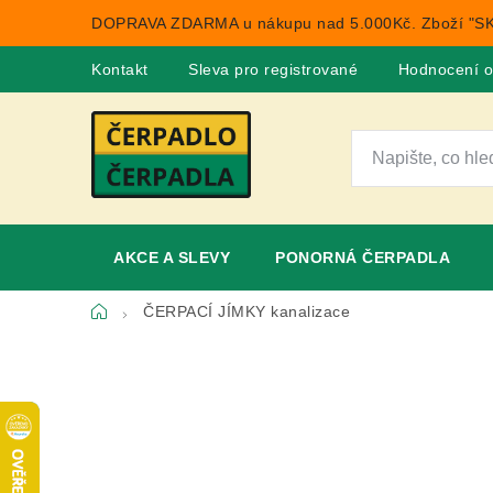
Přejít
DOPRAVA ZDARMA u nákupu nad 5.000Kč. Zboží "SK
na
obsah
Kontakt
Sleva pro registrované
Hodnocení 
AKCE A SLEVY
PONORNÁ ČERPADLA
Domů
ČERPACÍ JÍMKY kanalizace