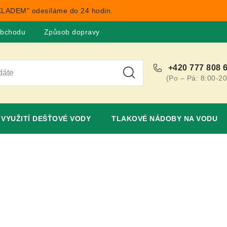
LADEM" odesíláme do 24 hodin.
obchodu
Způsob dopravy
Obchodní podmínky
Rekla
+420 777 808 
(Po – Pá: 8:00-20
VYUŽITÍ DEŠŤOVÉ VODY
TLAKOVÉ NÁDOBY NA VODU