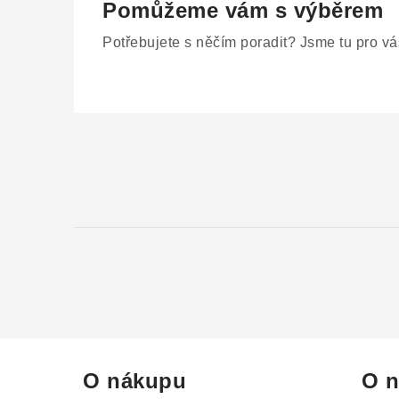
Pomůžeme vám s výběrem
Potřebujete s něčím poradit? Jsme tu pro vá
Z
á
p
a
t
í
O nákupu
O n