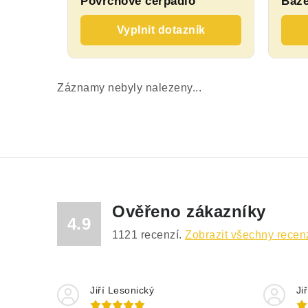
Povrchové čerpadlo
Bazé
Vyplnit dotazník
Záznamy nebyly nalezeny...
Ověřeno zákazníky
4.9
1121
recenzí.
Zobrazit všechny recen
Jiří Lesonický
Ji