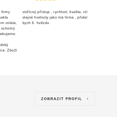
 firmy
vstřícný přístup , rychlost, kvalita, ctí
askla
stejné hodnoty jako má firma , přidal
m volala,
bych 6. hvězdu
a ochotný
řebujeme.
idský
íce. Zboží
ZOBRAZIT PROFIL