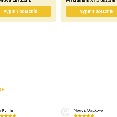
nové čerpadlo
Příslušenství a ostatní
Vyplnit dotazník
Vyplnit dotazník
ze
ří Kymla
Magda Osičková