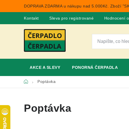
Přejít
DOPRAVA ZDARMA u nákupu nad 5.000Kč. Zboží "SK
na
obsah
Kontakt
Sleva pro registrované
Hodnocení 
AKCE A SLEVY
PONORNÁ ČERPADLA
Domů
Poptávka
Poptávka