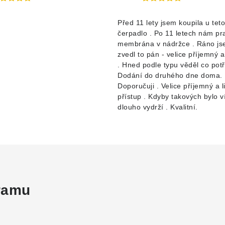
d
Před 11 lety jsem koupila u teto
čerpadlo . Po 11 letech nám pr
membrána v nádržce . Ráno jse
zvedl to pán - velice příjemný 
. Hned podle typu věděl co pot
Dodání do druhého dne doma.
Doporučuji . Velice příjemný a l
přístup . Kdyby takových bylo v
dlouho vydrží . Kvalitní.
gramu