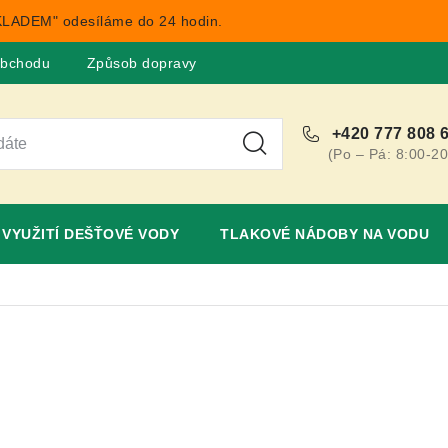
LADEM" odesíláme do 24 hodin.
obchodu
Způsob dopravy
Obchodní podmínky
Rekla
+420 777 808 
(Po – Pá: 8:00-20
VYUŽITÍ DEŠŤOVÉ VODY
TLAKOVÉ NÁDOBY NA VODU