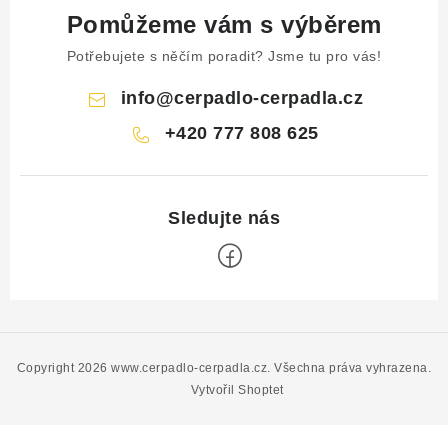
Pomůžeme vám s výběrem
Potřebujete s něčím poradit? Jsme tu pro vás!
info
@
cerpadlo-cerpadla.cz
+420 777 808 625
Z
á
p
Copyright 2026
www.cerpadlo-cerpadla.cz
. Všechna práva vyhrazena.
a
Vytvořil Shoptet
t