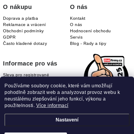
í
O nákupu
O nás
Doprava a platba
Kontakt
Reklamace a vrácení
O nás
Obchodní podmínky
Hodnocení obchodu
GDPR
Servis
Často kladené dotazy
Blog - Rady a tipy
Informace pro vás
Sleva pro registrované
Naše novinky
Používáme soubory cookie, které vám umožňují
Jak uplatnit slevový kupón?
pohodlně zobrazit web a analyzovat provoz webu k
Jak nakupovat?
neustálému zlepšování jeho funkcí, výkonu a
Slovník pojmů
použitelnosti.
Více informací
Nastavení
Recenze našeho eshopu: