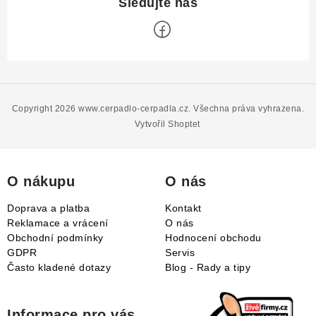
Z
á
p
Copyright 2026
www.cerpadlo-cerpadla.cz
. Všechna práva vyhrazena.
a
Vytvořil Shoptet
t
í
O nákupu
O nás
Doprava a platba
Kontakt
Reklamace a vrácení
O nás
Obchodní podmínky
Hodnocení obchodu
GDPR
Servis
Často kladené dotazy
Blog - Rady a tipy
Informace pro vás