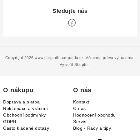
Z
á
p
Copyright 2026
www.cerpadlo-cerpadla.cz
. Všechna práva vyhrazena.
a
Vytvořil Shoptet
t
í
O nákupu
O nás
Doprava a platba
Kontakt
Reklamace a vrácení
O nás
Obchodní podmínky
Hodnocení obchodu
GDPR
Servis
Často kladené dotazy
Blog - Rady a tipy