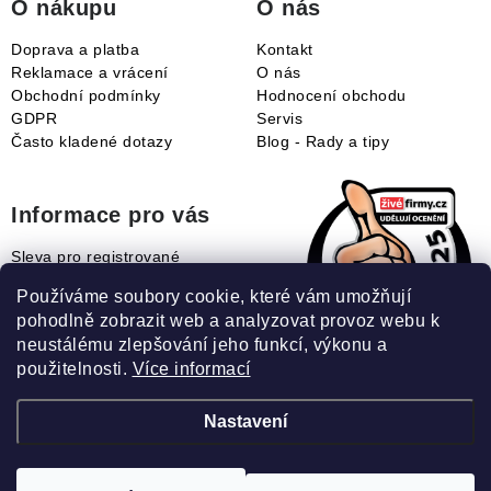
O nákupu
O nás
Doprava a platba
Kontakt
Reklamace a vrácení
O nás
Obchodní podmínky
Hodnocení obchodu
GDPR
Servis
Často kladené dotazy
Blog - Rady a tipy
Informace pro vás
Sleva pro registrované
Naše novinky
Používáme soubory cookie, které vám umožňují
Jak uplatnit slevový kupón?
pohodlně zobrazit web a analyzovat provoz webu k
Jak nakupovat?
neustálému zlepšování jeho funkcí, výkonu a
Slovník pojmů
použitelnosti.
Více informací
Nastavení
Recenze našeho eshopu: