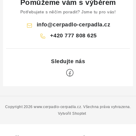
Pomůžeme vám s výběrem
Potřebujete s něčím poradit? Jsme tu pro vás!
info
@
cerpadlo-cerpadla.cz
+420 777 808 625
Z
á
p
Copyright 2026
www.cerpadlo-cerpadla.cz
. Všechna práva vyhrazena.
a
Vytvořil Shoptet
t
í