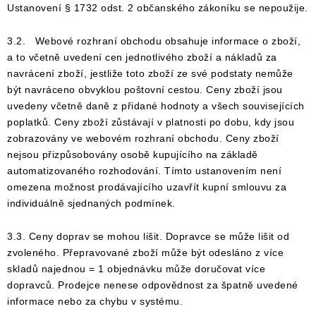
Ustanovení § 1732 odst. 2 občanského zákoníku se nepoužije.
3.2. Webové rozhraní obchodu obsahuje informace o zboží,
a to včetně uvedení cen jednotlivého zboží a nákladů za
navrácení zboží, jestliže toto zboží ze své podstaty nemůže
být navráceno obvyklou poštovní cestou. Ceny zboží jsou
uvedeny včetně daně z přidané hodnoty a všech souvisejících
poplatků. Ceny zboží zůstávají v platnosti po dobu, kdy jsou
zobrazovány ve webovém rozhraní obchodu. Ceny zboží
nejsou přizpůsobovány osobě kupujícího na základě
automatizovaného rozhodování. Tímto ustanovením není
omezena možnost prodávajícího uzavřít kupní smlouvu za
individuálně sjednaných podmínek.
3.3. Ceny doprav se mohou lišit. Dopravce se může lišit od
zvoleného. Přepravované zboží může být odesláno z více
skladů najednou = 1 objednávku může doručovat více
dopravců. Prodejce nenese odpovědnost za špatně uvedené
informace nebo za chybu v systému.