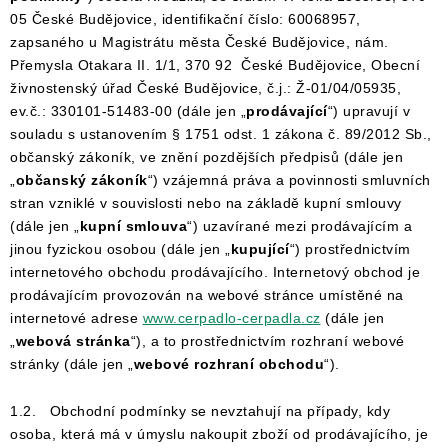
05 České Budějovice, identifikační číslo: 60068957,
zapsaného u Magistrátu města České Budějovice, nám.
Přemysla Otakara II. 1/1, 370 92 České Budějovice, Obecní
živnostenský úřad České Budějovice, č.j.: Ž-01/04/05935,
ev.č.: 330101-51483-00 (dále jen „
prodávající
“) upravují v
souladu s ustanovením § 1751 odst. 1 zákona č. 89/2012 Sb.,
občanský zákoník, ve znění pozdějších předpisů (dále jen
„
občanský zákoník
“) vzájemná práva a povinnosti smluvních
stran vzniklé v souvislosti nebo na základě kupní smlouvy
(dále jen „
kupní smlouva
“) uzavírané mezi prodávajícím a
jinou fyzickou osobou (dále jen „
kupující
“) prostřednictvím
internetového obchodu prodávajícího. Internetový obchod je
prodávajícím provozován na webové stránce umístěné na
internetové adrese
www.cerpadlo-cerpadla.cz
(dále jen
„
webová stránka
“), a to prostřednictvím rozhraní webové
stránky (dále jen „
webové rozhraní obchodu
“).
1.2. Obchodní podmínky se nevztahují na případy, kdy
osoba, která má v úmyslu nakoupit zboží od prodávajícího, je