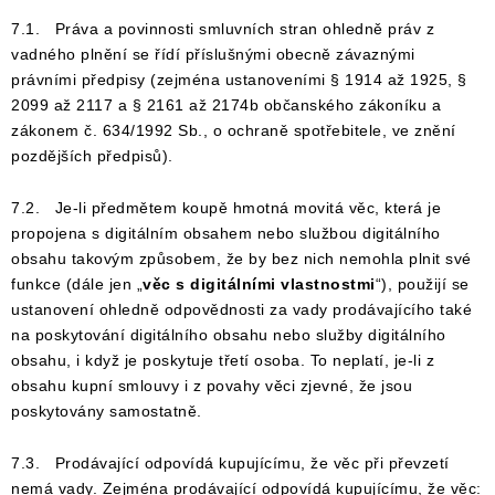
7.1. Práva a povinnosti smluvních stran ohledně práv z
vadného plnění se řídí příslušnými obecně závaznými
právními předpisy (zejména ustanoveními § 1914 až 1925, §
2099 až 2117 a § 2161 až 2174b občanského zákoníku a
zákonem č. 634/1992 Sb., o ochraně spotřebitele, ve znění
pozdějších předpisů).
7.2. Je-li předmětem koupě hmotná movitá věc, která je
propojena s digitálním obsahem nebo službou digitálního
obsahu takovým způsobem, že by bez nich nemohla plnit své
funkce (dále jen „
věc s digitálními vlastnostmi
“), použijí se
ustanovení ohledně odpovědnosti za vady prodávajícího také
na poskytování digitálního obsahu nebo služby digitálního
obsahu, i když je poskytuje třetí osoba. To neplatí, je-li z
obsahu kupní smlouvy i z povahy věci zjevné, že jsou
poskytovány samostatně.
7.3. Prodávající odpovídá kupujícímu, že věc při převzetí
nemá vady. Zejména prodávající odpovídá kupujícímu, že věc: