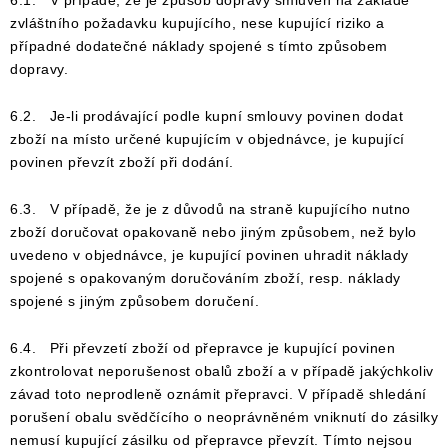
6.1. V případě, že je způsob dopravy smluven na základě
zvláštního požadavku kupujícího, nese kupující riziko a
případné dodatečné náklady spojené s tímto způsobem
dopravy.
6.2. Je-li prodávající podle kupní smlouvy povinen dodat
zboží na místo určené kupujícím v objednávce, je kupující
povinen převzít zboží při dodání.
6.3. V případě, že je z důvodů na straně kupujícího nutno
zboží doručovat opakovaně nebo jiným způsobem, než bylo
uvedeno v objednávce, je kupující povinen uhradit náklady
spojené s opakovaným doručováním zboží, resp. náklady
spojené s jiným způsobem doručení.
6.4. Při převzetí zboží od přepravce je kupující povinen
zkontrolovat neporušenost obalů zboží a v případě jakýchkoliv
závad toto neprodleně oznámit přepravci. V případě shledání
porušení obalu svědčícího o neoprávněném vniknutí do zásilky
nemusí kupující zásilku od přepravce převzít. Tímto nejsou