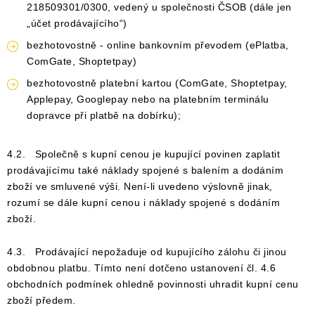
218509301/0300, vedený u společnosti ČSOB (dále jen
„účet prodávajícího“)
bezhotovostně - online bankovním převodem (ePlatba,
ComGate, Shoptetpay)
bezhotovostně platební kartou (ComGate, Shoptetpay,
Applepay, Googlepay nebo na platebním terminálu
dopravce při platbě na dobírku);
4.2. Společně s kupní cenou je kupující povinen zaplatit
prodávajícímu také náklady spojené s balením a dodáním
zboží ve smluvené výši. Není-li uvedeno výslovně jinak,
rozumí se dále kupní cenou i náklady spojené s dodáním
zboží.
4.3. Prodávající nepožaduje od kupujícího zálohu či jinou
obdobnou platbu. Tímto není dotčeno ustanovení čl. 4.6
obchodních podmínek ohledně povinnosti uhradit kupní cenu
zboží předem.