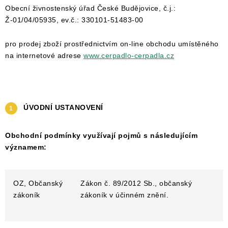
DRENÁŽNÍ ČERPADLA
Obecní živnostenský úřad České Budějovice, č.j.:
Ž-01/04/05935, ev.č.: 330101-51483-00
KALOVÁ ČERPADLA
pro prodej zboží prostřednictvím on-line obchodu umístěného
ČERPACÍ JÍMKY KANALIZACE
na internetové adrese
www.cerpadlo-cerpadla.cz
OBĚHOVÁ ČERPADLA
DOMÁCÍ VODÁRNY
ÚVODNÍ USTANOVENÍ
POVRCHOVÁ ČERPADLA
Obchodní podmínky využívají pojmů s následujícím
významem:
BAZÉNOVÁ ČERPADLA
OZ, Občanský
Zákon č. 89/2012 Sb., občanský
RUČNÍ ČERPADLA
zákoník
zákoník v účinném znění.
KABELY A SPOJKY