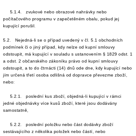
5.1.4. zvukové nebo obrazové nahrávky nebo
počítačového programu v zapečetěném obalu, pokud jej
kupující porušil.
5.2. Nejedná-li se o případ uvedený v čl. 5.1 obchodních
podmínek či o jiný případ, kdy nelze od kupní smlouvy
odstoupit, má kupující v souladu s ustanovením § 1829 odst. 1
a odst. 2 občanského zákoníku právo od kupní smlouvy
odstoupit, a to do čtrnácti (14) dnů ode dne, kdy kupující nebo
jím určená třetí osoba odlišná od dopravce převezme zboží,
nebo:
5.2.1. poslední kus zboží, objedná-li kupující v rámci
jedné objednávky více kusů zboží, které jsou dodávány
samostatně,
5.2.2. poslední položku nebo část dodávky zboží
sestávajícího z několika položek nebo částí, nebo