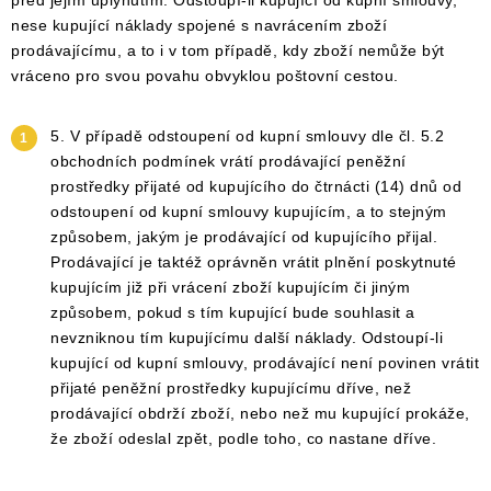
před jejím uplynutím. Odstoupí-li kupující od kupní smlouvy,
nese kupující náklady spojené s navrácením zboží
prodávajícímu, a to i v tom případě, kdy zboží nemůže být
vráceno pro svou povahu obvyklou poštovní cestou.
5. V případě odstoupení od kupní smlouvy dle čl. 5.2
obchodních podmínek vrátí prodávající peněžní
prostředky přijaté od kupujícího do čtrnácti (14) dnů od
odstoupení od kupní smlouvy kupujícím, a to stejným
způsobem, jakým je prodávající od kupujícího přijal.
Prodávající je taktéž oprávněn vrátit plnění poskytnuté
kupujícím již při vrácení zboží kupujícím či jiným
způsobem, pokud s tím kupující bude souhlasit a
nevzniknou tím kupujícímu další náklady. Odstoupí-li
kupující od kupní smlouvy, prodávající není povinen vrátit
přijaté peněžní prostředky kupujícímu dříve, než
prodávající obdrží zboží, nebo než mu kupující prokáže,
že zboží odeslal zpět, podle toho, co nastane dříve.