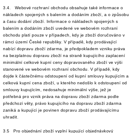
3.4. Webové rozhraní obchodu obsahuje také informace o
nákladech spojených s balením a dodáním zboží, a o způsobu
a času dodání zboží. Informace o nákladech spojených s
balením a dodáním zboží uvedené ve webovém rozhraní
obchodu platí pouze v případech, kdy je zboží doručováno v
rámci území České republiky. V případě, kdy prodávající
nabízí dopravu zboží zdarma, je předpokladem vzniku práva
na bezplatnou dopravu zboží na straně kupujícího zaplacení
minimální celkové kupní ceny dopravovaného zboží ve výši
stanovené ve webovém rozhraní obchodu. V případě, kdy
dojde k částečnému odstoupení od kupní smlouvy kupujícím a
celková kupní cena zboží, u kterého nedošlo k odstoupení od
smlouvy kupujícím, nedosahuje minimální výše, jež je
potřebná pro vznik práva na dopravu zboží zdarma podle
předchozí věty, právo kupujícího na dopravu zboží zdarma
zaniká a kupující je povinen dopravu zboží prodávajícímu
uhradit.
3.5 Pro objednání zboží vyplní kupující objednávkový