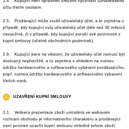
2.4. Kupující není oprávněn umožnit využívání uživatelského
účtu třetím osobám.
2.5. Prodávající může zrušit uživatelský účet, a to zejména v
případě, kdy kupující svůj uživatelský účet déle než 36 měsíců
nevyužívá, či v případě, kdy kupující poruší své povinnosti z
kupní smlouvy (včetně obchodních podmínek).
2.6. Kupující bere na vědomí, že uživatelský účet nemusí být
dostupný nepřetržitě, a to zejména s ohledem na nutnou
údržbu hardwarového a softwarového vybavení prodávajícího,
popř. nutnou údržbu hardwarového a softwarového vybavení
třetích osob.
UZAVŘENÍ KUPNÍ SMLOUVY
3.1. Veškerá prezentace zboží umístěná ve webovém
rozhraní obchodu je informativního charakteru a prodávající
není povinen uzavřít kupní smlouvu ohledně tohoto zboží.