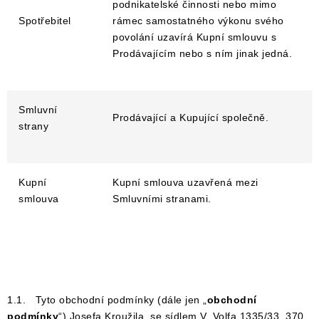
podnikatelské činnosti nebo mimo
Spotřebitel
rámec samostatného výkonu svého
povolání uzavírá Kupní smlouvu s
Prodávajícím nebo s ním jinak jedná.
Smluvní
Prodávající a Kupující společně.
strany
Kupní
Kupní smlouva uzavřená mezi
smlouva
Smluvními stranami.
1.1. Tyto obchodní podmínky (dále jen „
obchodní
podmínky
“) Josefa Kroužila, se sídlem V. Volfa 1335/33, 370