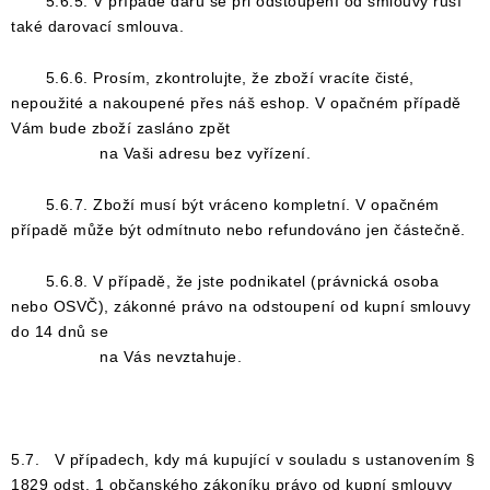
5.6.5. V případě daru se při odstoupení od smlouvy ruší
také darovací smlouva.
5.6.6. Prosím, zkontrolujte, že zboží vracíte čisté,
nepoužité a nakoupené přes náš eshop. V opačném případě
Vám bude zboží zasláno zpět
na Vaši adresu bez vyřízení.
5.6.7. Zboží musí být vráceno kompletní. V opačném
případě může být odmítnuto nebo refundováno jen částečně.
5.6.8. V případě, že jste podnikatel (právnická osoba
nebo OSVČ), zákonné právo na odstoupení od kupní smlouvy
do 14 dnů se
na Vás nevztahuje.
5.7. V případech, kdy má kupující v souladu s ustanovením §
1829 odst. 1 občanského zákoníku právo od kupní smlouvy