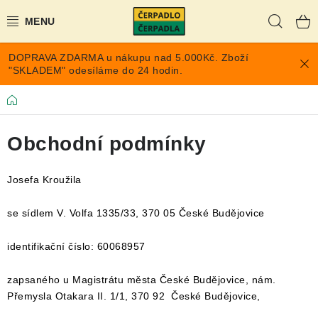
Přejít
Hleda
na
obsah
DOPRAVA ZDARMA u nákupu nad 5.000Kč. Zboží
AKCE A SLEVY
"SKLADEM" odesíláme do 24 hodin.
PONORNÁ ČERPADLA
Domů
VYUŽITÍ DEŠŤOVÉ VODY
Obchodní podmínky
TLAKOVÉ NÁDOBY NA VODU
Josefa Kroužila
PŘÍSLUŠENSTVÍ PRO ČERPADLA
se sídlem V. Volfa 1335/33, 370 05 České Budějovice
POPTÁVKA
identifikační číslo: 60068957
zapsaného u Magistrátu města České Budějovice, nám.
EXPANZOMATY NA TOPENÍ
Přemysla Otakara II. 1/1, 370 92 České Budějovice,