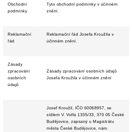
Obchodní
Tyto obchodní podmínky v účinném
NÁHRADNÍ DÍLY
podmínky
znění.
PRODUKTY VYŘAZENÉ Z NABÍDKY
Reklamační
Reklamační řád Josefa Kroužila v
BAZAR, ROZBALENO
řád
účinném znění.
SEKAČKY, ZÁVLAHY
Zásady
Kontakt
Sleva pro registrované
Hodnocení obchodu
zpracování
Zásady zpracování osobních údajů
osobních
Josefa Kroužila v účinném znění
Způsob dopravy
Obchodní podmínky
Reklamace
údajů
O nás
GDPR
Poptávka
Josef Kroužil, IČO 60068957, se
sídlem V. Volfa 1335/33, 370 05 České
Budějovice, zapsaný u Magistrátu
města České Budějovice, nám.