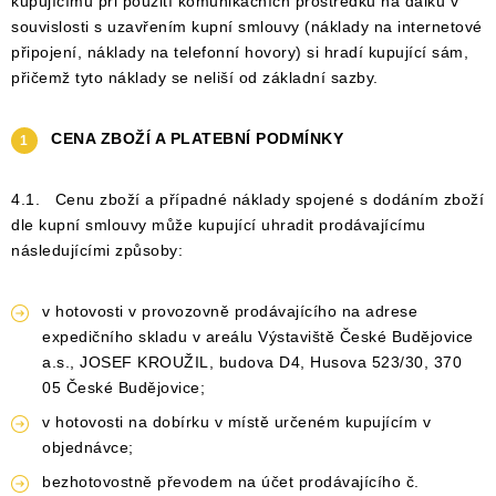
kupujícímu při použití komunikačních prostředků na dálku v
souvislosti s uzavřením kupní smlouvy (náklady na internetové
připojení, náklady na telefonní hovory) si hradí kupující sám,
přičemž tyto náklady se neliší od základní sazby.
CENA ZBOŽÍ A PLATEBNÍ PODMÍNKY
4.1. Cenu zboží a případné náklady spojené s dodáním zboží
dle kupní smlouvy může kupující uhradit prodávajícímu
následujícími způsoby:
v hotovosti v provozovně prodávajícího na adrese
expedičního skladu v areálu Výstaviště České Budějovice
a.s., JOSEF KROUŽIL, budova D4, Husova 523/30, 370
05 České Budějovice;
v hotovosti na dobírku v místě určeném kupujícím v
objednávce;
bezhotovostně převodem na účet prodávajícího č.