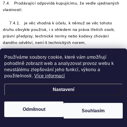
7.4. Prodávající odpovídá kupujícímu, že vedle ujednaných
vlastností:
7.4.1. je věc vhodná k účelu, k němuž se věc tohoto
druhu obvykle používá, i s ohledem na práva třetích osob,
právní předpisy, technické normy nebo kodexy chování
daného odvětví, není-li technických norem,
7.4.2. věc množstvím, jakostí a dalšími vlastnostmi,
Používáme soubory cookie, které vám umožňují
včetně životnosti, funkčnosti, kompatibility a bezpečnosti,
pohodlně zobrazit web a analyzovat provoz webu k
odpovídá obvyklým vlastnostem věcí téhož druhu, které může
neustálému zlepšování jeho funkcí, výkonu a
kupující rozumně očekávat, i s ohledem na veřejná prohlášení
použitelnosti.
Více informací
učiněná prodávajícím nebo jinou osobou v témže smluvním
řetězci, zejména reklamou nebo označením, ledaže
Nastavení
prodávající prokáže, že si ho nebyl vědom nebo že bylo v
době uzavření kupní smlouvy upraveno alespoň srovnatelným
způsobem, jakým bylo učiněno, anebo že na rozhodnutí o
Odmítnout
Souhlasím
koupi nemohlo mít vliv,