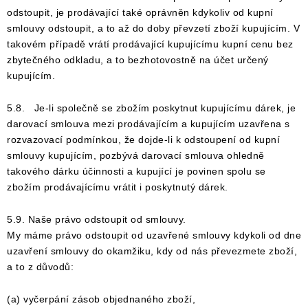
odstoupit, je prodávající také oprávněn kdykoliv od kupní
smlouvy odstoupit, a to až do doby převzet
í zboží kupujícím. V
takovém případě vrátí prodávající kupujícímu kupní cenu bez
zbytečného odkladu, a to bezhotovostně na účet určený
kupujícím.
5.8. Je-li společně se zbožím poskytnut kupujícímu dárek, je
darovací smlouva mezi prodávajícím a kupujícím uzavřena s
rozvazovací podmínkou, že dojde-li k odstoupení od kupní
smlouvy kupujícím, pozbývá darovací smlouva ohledně
takového dárku účinnosti a kupující je povinen spolu se
zbožím prodávajícímu vrátit i poskytnutý dárek.
5.9. Naše právo odstoupit od smlouvy.
My máme právo odstoupit od uzavřené smlouvy kdykoli od dne
uzavření smlouvy do okamžiku, kdy od nás převezmete zboží,
a to z důvodů:
(a) vyčerpání zásob objednaného zboží,