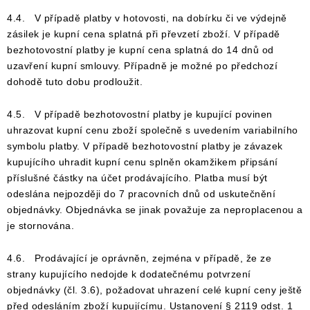
4.4. V případě platby v hotovosti, na dobírku či ve výdejně
zásilek je kupní cena splatná při převzetí zboží. V případě
bezhotovostní platby je kupní cena splatná do 14 dnů od
uzavření kupní smlouvy. Případně je možné po předchozí
dohodě tuto dobu prodloužit.
4.5. V případě bezhotovostní platby je kupující povinen
uhrazovat kupní cenu zboží společně s uvedením variabilního
symbolu platby. V případě bezhotovostní platby je závazek
kupujícího uhradit kupní cenu splněn okamžikem připsání
příslušné částky na účet prodávajícího. Platba musí být
odeslána nejpozději do 7 pracovních dnů od uskutečnění
objednávky. Objednávka se jinak považuje za neproplacenou a
je stornována.
4.6. Prodávající je oprávněn, zejména v případě, že ze
strany kupujícího nedojde k dodatečnému potvrzení
objednávky (čl. 3.6), požadovat uhrazení celé kupní ceny ještě
před odesláním zboží kupujícímu. Ustanovení § 2119 odst. 1