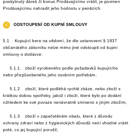
poskytnutý dárek či bonus Prodávajícímu vrátit, je povinen
Prodávajícímu nahradit jeho hodnotu v penězích.
ODSTOUPENÍ OD KUPNÍ SMLOUVY
5.1. Kupující bere na vědomí, že dle ustanovení § 1837
občanského zákoníku nelze mimo jiné odstoupit od kupní
smlouvy o dodávce:
5.1.1. zboží vyrobeného podle požadavků kupujícího
nebo přizpůsobeného jeho osobním potřebám,
5.1.2. zboží, které podléhá rychlé zkáze, nebo zboží s
krátkou dobou spotřeby, jakož i zboží, které bylo po dodání
vzhledem ke své povaze nenávratně smíseno s jiným zbožím,
5.1.3. zboží v zapečetěném obalu, které z důvodu
ochrany zdraví nebo z hygienických důvodů není vhodné vrátit
poté, co jej kupující porušil,