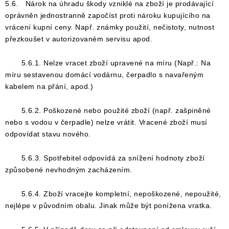
5.6. Nárok na úhradu škody vzniklé na zboží je prodávající
oprávněn jednostranně započíst proti nároku kupujícího na
vrácení kupní ceny. Např.
známky použití, nečistoty, nutnost
přezkoušet v autorizovaném servisu apod.
5.6.1. Nelze vracet zboží upravené na míru (Např.: Na
míru sestavenou domácí vodárnu, čerpadlo s navařeným
kabelem na přání, apod.)
5.6.2. Poškozené nebo použité zboží (např. zašpiněné
nebo s vodou v čerpadle) nelze vrátit. Vracené zboží musí
odpovídat stavu nového.
5.6.3. Spotřebitel odpovídá za snížení hodnoty zboží
způsobené nevhodným zacházením.
5.6.4. Zboží vracejte kompletní, nepoškozené, nepoužité,
nejlépe v původním obalu. Jinak může být ponížena vratka.