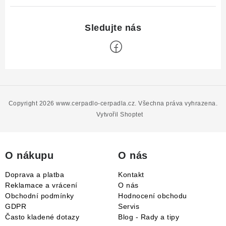
Z
á
p
Copyright 2026
www.cerpadlo-cerpadla.cz
. Všechna práva vyhrazena.
a
Vytvořil Shoptet
t
í
O nákupu
O nás
Doprava a platba
Kontakt
Reklamace a vrácení
O nás
Obchodní podmínky
Hodnocení obchodu
GDPR
Servis
Často kladené dotazy
Blog - Rady a tipy