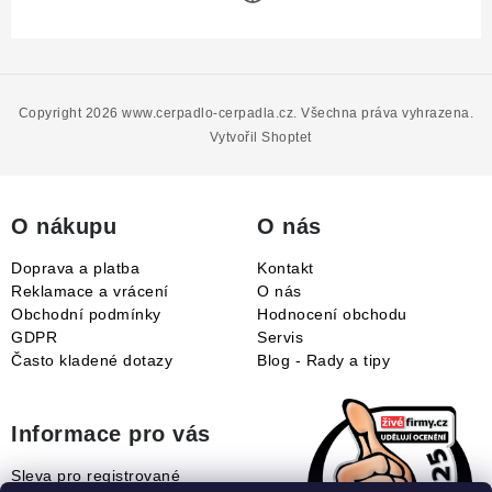
Z
á
p
Copyright 2026
www.cerpadlo-cerpadla.cz
. Všechna práva vyhrazena.
a
Vytvořil Shoptet
t
í
O nákupu
O nás
Doprava a platba
Kontakt
Reklamace a vrácení
O nás
Obchodní podmínky
Hodnocení obchodu
GDPR
Servis
Často kladené dotazy
Blog - Rady a tipy
Informace pro vás
Sleva pro registrované