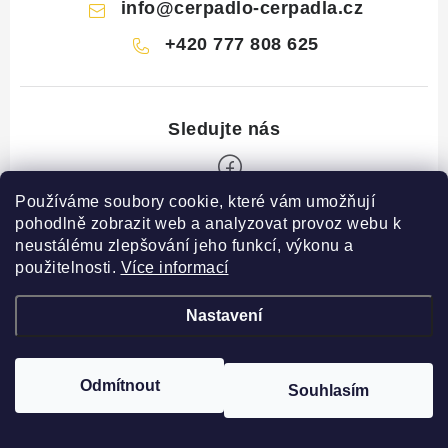
info
@
cerpadlo-cerpadla.cz
+420 777 808 625
Používáme soubory cookie, které vám umožňují
Z
pohodlně zobrazit web a analyzovat provoz webu k
neustálému zlepšování jeho funkcí, výkonu a
á
použitelnosti.
Více informací
p
Copyright 2026
www.cerpadlo-cerpadla.cz
. Všechna práva vyhrazena.
a
Vytvořil Shoptet
Nastavení
t
í
O nákupu
O nás
Odmítnout
Souhlasím
Doprava a platba
Kontakt
Reklamace a vrácení
O nás