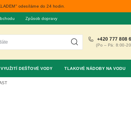
LADEM" odesíláme do 24 hodin.
obchodu
Způsob dopravy
Obchodní podmínky
Rekla
+420 777 808 
(Po – Pá: 8:00-20
VYUŽITÍ DEŠŤOVÉ VODY
TLAKOVÉ NÁDOBY NA VODU
AST