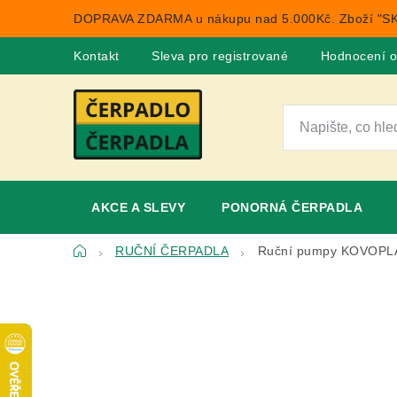
Přejít
DOPRAVA ZDARMA u nákupu nad 5.000Kč. Zboží "SK
na
obsah
Kontakt
Sleva pro registrované
Hodnocení 
AKCE A SLEVY
PONORNÁ ČERPADLA
Domů
RUČNÍ ČERPADLA
Ruční pumpy KOVOPL