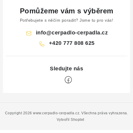
Pomůžeme vám s výběrem
Potřebujete s něčím poradit? Jsme tu pro vás!
info
@
cerpadlo-cerpadla.cz
+420 777 808 625
Z
á
p
Copyright 2026
www.cerpadlo-cerpadla.cz
. Všechna práva vyhrazena.
a
Vytvořil Shoptet
t