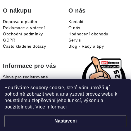
í
O nákupu
O nás
Doprava a platba
Kontakt
Reklamace a vrácení
O nás
Obchodní podmínky
Hodnocení obchodu
GDPR
Servis
Často kladené dotazy
Blog - Rady a tipy
Informace pro vás
Sleva pro registrované
Naše novinky
Používáme soubory cookie, které vám umožňují
Jak uplatnit slevový kupón?
pohodlně zobrazit web a analyzovat provoz webu k
Jak nakupovat?
neustálému zlepšování jeho funkcí, výkonu a
Slovník pojmů
použitelnosti.
Více informací
Nastavení