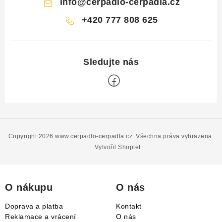
info
@
cerpadlo-cerpadla.cz
+420 777 808 625
Z
á
p
Copyright 2026
www.cerpadlo-cerpadla.cz
. Všechna práva vyhrazena.
a
Vytvořil Shoptet
t
í
O nákupu
O nás
Doprava a platba
Kontakt
Reklamace a vrácení
O nás