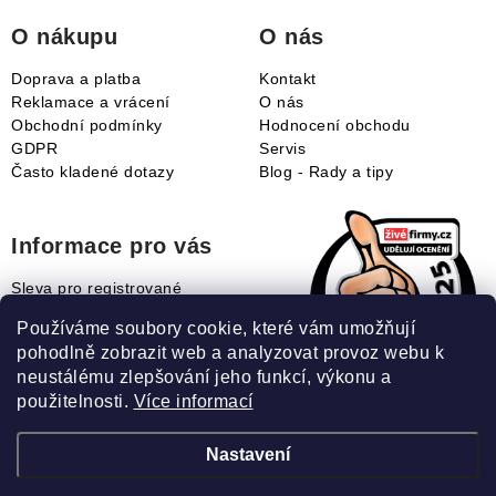
í
O nákupu
O nás
Doprava a platba
Kontakt
Reklamace a vrácení
O nás
Obchodní podmínky
Hodnocení obchodu
GDPR
Servis
Často kladené dotazy
Blog - Rady a tipy
Informace pro vás
Sleva pro registrované
Naše novinky
Používáme soubory cookie, které vám umožňují
Jak uplatnit slevový kupón?
pohodlně zobrazit web a analyzovat provoz webu k
Jak nakupovat?
neustálému zlepšování jeho funkcí, výkonu a
Slovník pojmů
použitelnosti.
Více informací
Nastavení