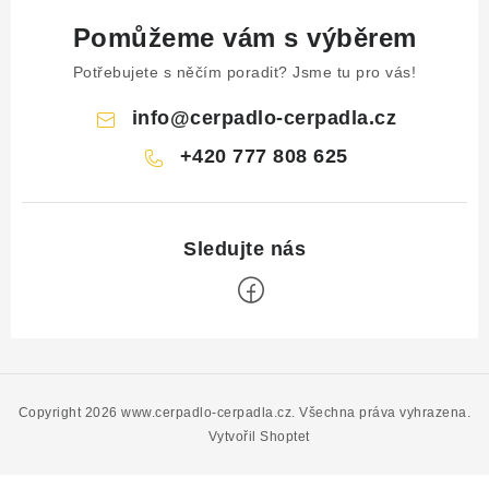
Pomůžeme vám s výběrem
Potřebujete s něčím poradit? Jsme tu pro vás!
info
@
cerpadlo-cerpadla.cz
+420 777 808 625
Z
á
p
Copyright 2026
www.cerpadlo-cerpadla.cz
. Všechna práva vyhrazena.
a
Vytvořil Shoptet
t