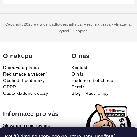
Z
á
p
Copyright 2026
www.cerpadlo-cerpadla.cz
. Všechna práva vyhrazena.
a
Vytvořil Shoptet
t
í
O nákupu
O nás
Doprava a platba
Kontakt
Reklamace a vrácení
O nás
Obchodní podmínky
Hodnocení obchodu
GDPR
Servis
Často kladené dotazy
Blog - Rady a tipy
Informace pro vás
Sleva pro registrované
Naše novinky
Používáme soubory cookie, které vám umožňují