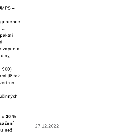
UMPS –
generace
í a
mpaktní
é
o zapne a
témy,
n 900)
mi již tak
vertron
účinných
u
n o
30 %
osažení
27.12.2022
nu než