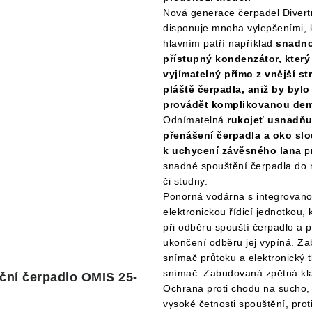
Nová generace čerpadel Divert
disponuje mnoha vylepšeními, 
hlavním patří například
snadno
přístupný kondenzátor, který 
vyjímatelný přímo z vnější st
pláště čerpadla, aniž by bylo
provádět komplikovanou de
Odnímatelná
rukojeť usnadňu
přenášení čerpadla a oko slo
k uchycení závěsného lana
p
snadné spouštění čerpadla do 
či studny.
Ponorná vodárna s integrovan
elektronickou řídicí jednotkou, 
při odběru spouští čerpadlo a 
ukončení odběru jej vypíná. Z
snímač průtoku a elektronický 
snímač. Zabudovaná zpětná kl
ační čerpadlo OMIS 25-
Ochrana proti chodu na sucho, 
vysoké četnosti spouštění, prot