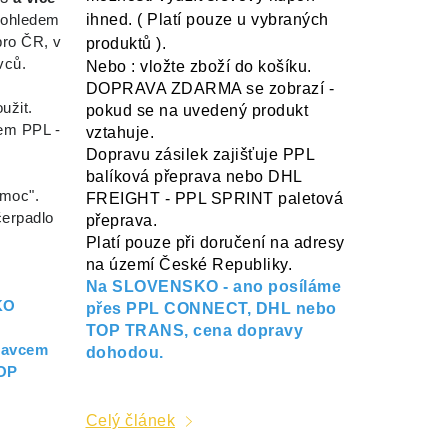
ihned. ( Platí pouze u vybraných
s ohledem
pro ČR, v
produktů ).
vců.
Nebo : vložte zboží do košíku.
DOPRAVA ZDARMA se zobrazí -
užit.
pokud se na uvedený produkt
m PPL -
vztahuje.
Dopravu zásilek zajišťuje PPL
balíková přeprava nebo DHL
omoc".
FREIGHT
- PPL SPRINT paletová
čerpadlo
přeprava.
Platí pouze při doručení na adresy
na území České Republiky.
Na SLOVENSKO - ano posíláme
KO
přes PPL CONNECT, DHL nebo
TOP TRANS, cena dopravy
ravcem
dohodou.
OP
Celý článek