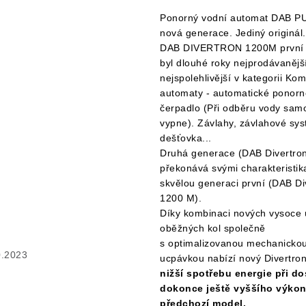
Ponorný vodní automat DAB P
nová generace. Jediný originál.
DAB DIVERTRON 1200M první 
byl dlouhé roky nejprodávanějš
nejspolehlivější v kategorii Ko
automaty - automatické ponorn
čerpadlo (Při odběru vody sam
vypne). Závlahy, závlahové sys
dešťovka...
Druhá generace (DAB Divertro
překonává svými charakteristika
skvělou generaci první (DAB Di
1200 M).
Díky kombinaci nových vysoce 
oběžných kol společně
s optimalizovanou mechanicko
.2023
ucpávkou nabízí nový Divertro
nižší spotřebu energie při d
dokonce ještě vyššího výko
předchozí model
.