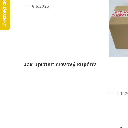
ý
6.5.2025
p
i
s
č
l
Jak uplatnit slevový kupón?
á
n
k
5.5.2
ů