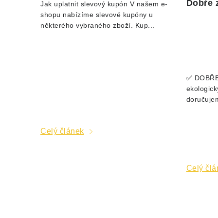
Dobře 
Jak uplatnit slevový kupón V našem e-
shopu nabízíme slevové kupóny u
některého vybraného zboží. Kup...
✅ DOBŘE
ekologick
doručujem
Celý článek
Celý člá