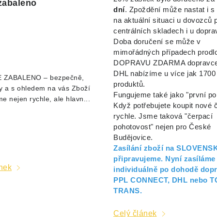
zabaleno
dní
. Zpoždění může nastat i 
na aktuální situaci u dovozců 
centrálních skladech i u dopra
Doba doručení se může v
mimořádných případech prodlo
DOPRAVU ZDARMA dopravce
DHL nabízíme u více jak 1700
 ZABALENO – bezpečně,
produktů.
y a s ohledem na vás Zboží
Fungujeme také jako "první p
e nejen rychle, ale hlavn...
Když potřebujete koupit nové 
rychle. Jsme taková "čerpací
pohotovost" nejen pro České
Budějovice.
Zasílání zboží na SLOVENS
připravujeme. Nyní zasíláme
nek
individuálně po dohodě dop
PPL CONNECT, DHL nebo T
TRANS.
Celý článek