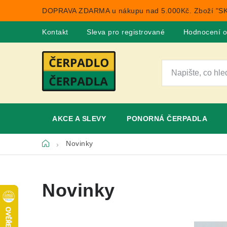
Přejít
DOPRAVA ZDARMA u nákupu nad 5.000Kč. Zboží "SK
na
obsah
Kontakt
Sleva pro registrované
Hodnocení 
AKCE A SLEVY
PONORNÁ ČERPADLA
Domů
Novinky
Novinky
V