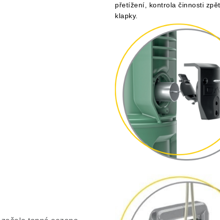
přetížení, kontrola činnosti zpě
klapky.