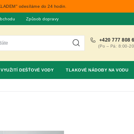
LADEM" odesíláme do 24 hodin.
obchodu
Způsob dopravy
Obchodní podmínky
Rekla
+420 777 808 
(Po – Pá: 8:00-20
VYUŽITÍ DEŠŤOVÉ VODY
TLAKOVÉ NÁDOBY NA VODU