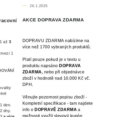
26.1.2025
AKCE DOPRAVA ZDARMA
racovní
DOPRAVU ZDARMA nabízíme na
1 až
3
více než 1700
vybraných produktů
.
zmezí 1
Platí pouze pokud je v textu u
produktu napsáno
DOPRAVA
EDOVÁNÍ
ZDARMA,
nebo při objednávce
zboží v hodnotě nad 10.000 Kč vč.
DPH.
vality
ětně
Věnujte pozornost popisu zboží -
Kompletní specifikace - tam najdete
1 den.
info o
DOPRAVĚ ZDARMA
a
2 dny.
možnosti využít slevový kupón
 3
a více