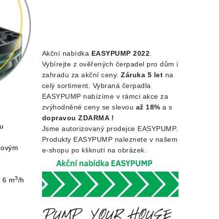
Akční nabídka
EASYPUMP 2022
.
Vybírejte z ověřených čerpadel pro dům i
zahradu za akční ceny.
Záruka 5 let
na
celý sortiment. Vybraná čerpadla
EASYPUMP nabízíme v rámci akce za
zvýhodněné ceny se slevou
až 18%
a s
dopravou ZDARMA !
vu
Jsme autorizovaný prodejce EASYPUMP.
Produkty EASYPUMP naleznete v našem
inovým
e-shopu po kliknutí na obrázek.
3
o 6 m
/h