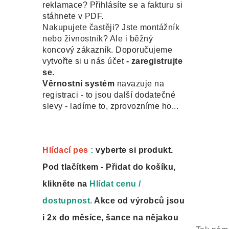
reklamace? Přihlásíte se a fakturu si
stáhnete v PDF.
Nakupujete častěji? Jste montážník
nebo živnostník? Ale i běžný
koncový zákazník. Doporučujeme
vytvořte si u nás účet
- zaregistrujte
se.
Věrnostní systém
navazuje na
registraci - to jsou další dodatečné
slevy - ladíme to, zprovozníme ho...
Hlídací pes
:
vyberte si produkt.
Pod tlačítkem - Přidat do košíku,
klikněte na
Hlídat cenu /
dostupnost.
Akce od výrobců jsou
i 2x do měsíce, šance na nějakou