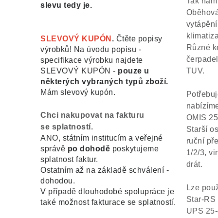
Tak nám 
slevu tedy je.
Oběhová 
vytápění
klimatiz
SLEVOVÝ KUPÓN
.
Čtěte popisy
Různé k
výrobků! Na úvodu popisu -
čerpadel
specifikace výrobku najdete
TUV.
SLEVOVÝ KUPÓN -
pouze u
některých vybraných typů zboží.
Mám slevový kupón.
Potřebuj
nabízíme
Chci nakupovat na fakturu
OMIS 25
se splatností.
Starší o
ANO, státním institucím a veřejné
ruční př
správě
po dohodě
poskytujeme
1/2/3, v
splatnost faktur.
drát.
Ostatním až na základě schválení -
dohodou.
Lze použ
V případě dlouhodobé spolupráce je
Star-RS
také možnost fakturace se splatností.
UPS 25-