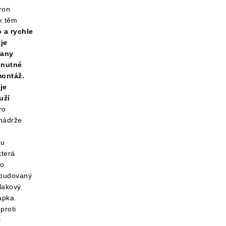
ron
k těm
 a rychle
je
rany
 nutné
montáž
.
je
uží
ro
nádrže
ou
která
po
abudovaný
tlakový
apka.
proti
i