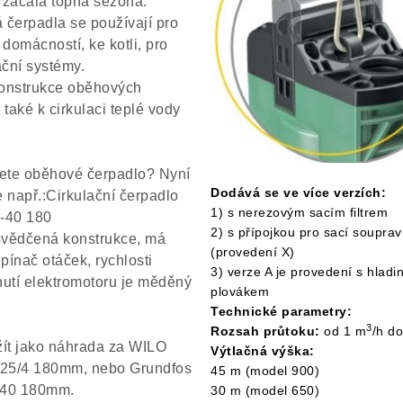
začala topná sezona.
čerpadla se používají pro
 domácností, ke kotli, pro
ační systémy.
onstrukce oběhových
 také k cirkulaci teplé vody
ete oběhové čerpadlo? Nyní
Dodává se ve více verzích:
 např.:Cirkulační čerpadlo
1) s nerezovým sacím filtrem
-40 180
2) s přípojkou pro sací soupra
svědčená konstrukce, má
(provedení X)
epínač otáček, rychlosti
3) verze A je provedení s hlad
inutí elektromotoru je měděný
plovákem
Technické parametry:
3
Rozsah průtoku:
od 1 m
/h d
ít jako náhrada za WILO
Výtlačná výška:
 25/4 180mm, nebo Grundfos
45 m (model 900)
40 180mm.
30 m (model 650)