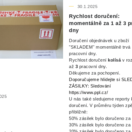
30.1.2025
Rychlost doručení:
momentálně za 1 až 3 p
dny
Doručení objednávek u zboží
"SKLADEM" momentálně trvá 
pracovní dny.
Rychlost doručení
kolísá
v ro
až
3
pracovní dny.
Děkujeme za pochopení.
Doporučujeme hlídejte si SL
ZÁSILKY:
Sledování
https://www.ppl.cz/
025
U nás také sledujeme reporty k
doručení. V průměru týden zp
přibližně:
50% zásilek bylo doručeno za 
30% zásilek bylo doručeno za 
20% zásilek bylo doručeno za