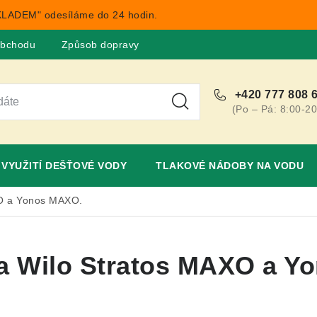
LADEM" odesíláme do 24 hodin.
obchodu
Způsob dopravy
Obchodní podmínky
Rekla
+420 777 808 
(Po – Pá: 8:00-20
VYUŽITÍ DEŠŤOVÉ VODY
TLAKOVÉ NÁDOBY NA VODU
XO a Yonos MAXO.
na Wilo Stratos MAXO a 