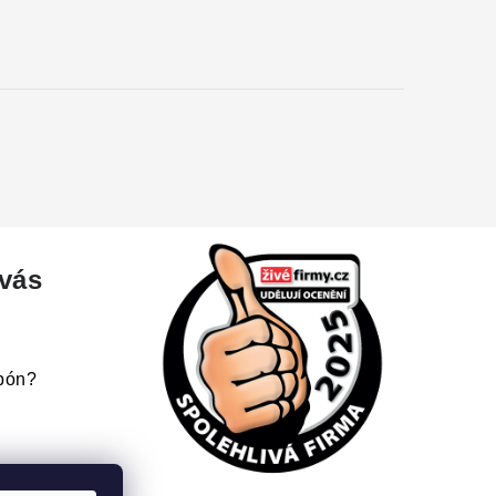
 vás
upón?