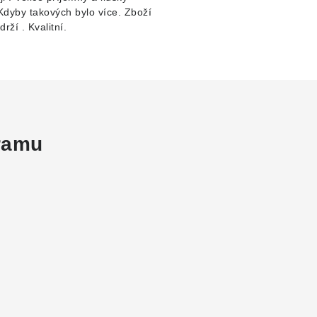
 Kdyby takových bylo více. Zboží
rží . Kvalitní.
gramu