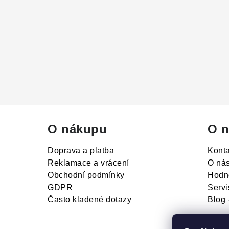
á
p
a
t
í
O nákupu
O n
Doprava a platba
Konta
Reklamace a vrácení
O ná
Obchodní podmínky
Hodn
GDPR
Servi
Často kladené dotazy
Blog 