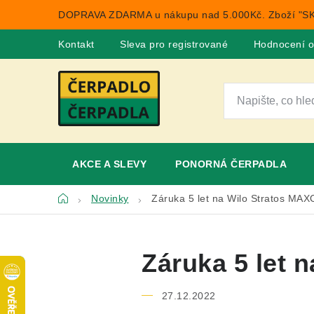
Přejít
DOPRAVA ZDARMA u nákupu nad 5.000Kč. Zboží "SK
na
obsah
Kontakt
Sleva pro registrované
Hodnocení 
AKCE A SLEVY
PONORNÁ ČERPADLA
Domů
Novinky
Záruka 5 let na Wilo Stratos MA
Záruka 5 let 
27.12.2022