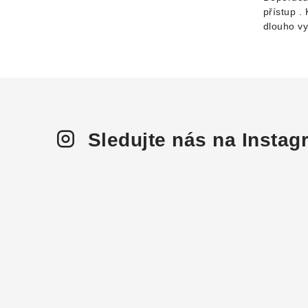
přístup .
dlouho vyd
Sledujte nás na Insta