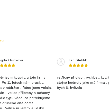
ze
gda Osičková
Jan Stehlík
ety jsem koupila u teto firmy
vstřícný přístup , rychlost, kvalit
. Po 11 letech nám praskla
stejné hodnoty jako má firma , 
 v nádržce . Ráno jsem volala,
bych 6. hvězdu
pán - velice příjemný a ochotný
dle typu věděl co potřebujeme.
o druhého dne doma.
i . Velice příjemný a lidský