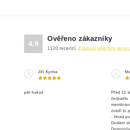
Ověřeno zákazníky
4.9
1120
recenzí.
Zobrazit všechny recen
Jiří Kymla
Ma
pět hvězd
Před 11 l
čerpadlo 
membrána
zvedl to 
. Hned po
Dodání d
Doporučuj