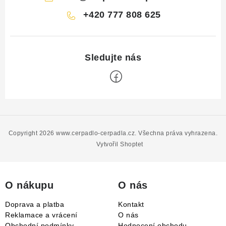
+420 777 808 625
Z
á
p
Copyright 2026
www.cerpadlo-cerpadla.cz
. Všechna práva vyhrazena.
a
Vytvořil Shoptet
t
í
O nákupu
O nás
Doprava a platba
Kontakt
Reklamace a vrácení
O nás
Obchodní podmínky
Hodnocení obchodu