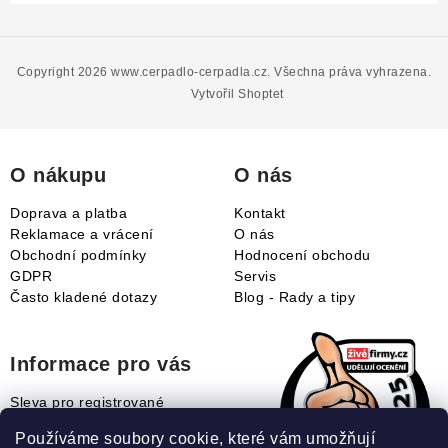
Z
á
p
Copyright 2026
www.cerpadlo-cerpadla.cz
. Všechna práva vyhrazena.
a
Vytvořil Shoptet
t
í
O nákupu
O nás
Doprava a platba
Kontakt
Reklamace a vrácení
O nás
Obchodní podmínky
Hodnocení obchodu
GDPR
Servis
Často kladené dotazy
Blog - Rady a tipy
Informace pro vás
Sleva pro registrované
Naše novinky
Používáme soubory cookie, které vám umožňují
Jak uplatnit slevový kupón?