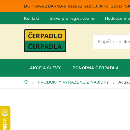
Přejít
DOPRAVA ZDARMA u nákupu nad 5.000Kč. Zboží "SK
na
obsah
Kontakt
Sleva pro registrované
Hodnocení 
AKCE A SLEVY
PONORNÁ ČERPADLA
Domů
PRODUKTY VYŘAZENÉ Z NABÍDKY
Aqua