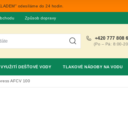
LADEM" odesíláme do 24 hodin.
obchodu
Způsob dopravy
Obchodní podmínky
Rekla
+420 777 808 
(Po – Pá: 8:00-20
VYUŽITÍ DEŠŤOVÉ VODY
TLAKOVÉ NÁDOBY NA VODU
press AFCV 100