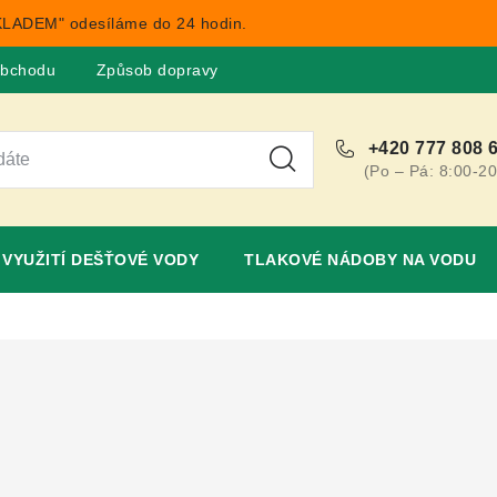
LADEM" odesíláme do 24 hodin.
obchodu
Způsob dopravy
Obchodní podmínky
Rekla
+420 777 808 
(Po – Pá: 8:00-20
VYUŽITÍ DEŠŤOVÉ VODY
TLAKOVÉ NÁDOBY NA VODU