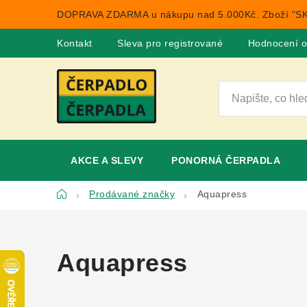
Přejít
DOPRAVA ZDARMA u nákupu nad 5.000Kč. Zboží "SK
na
obsah
Kontakt
Sleva pro registrované
Hodnocení 
AKCE A SLEVY
PONORNÁ ČERPADLA
Domů
Prodávané značky
Aquapress
Aquapress