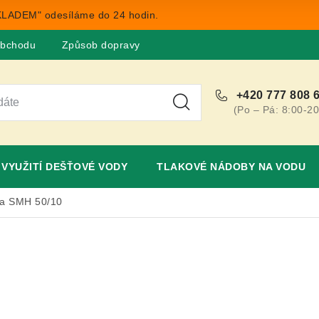
LADEM" odesíláme do 24 hodin.
obchodu
Způsob dopravy
Obchodní podmínky
Rekla
+420 777 808 
(Po – Pá: 8:00-20
VYUŽITÍ DEŠŤOVÉ VODY
TLAKOVÉ NÁDOBY NA VODU
a SMH 50/10