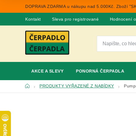
Přejít
DOPRAVA ZDARMA u nákupu nad 5.000Kč. Zboží "SK
na
obsah
Kontakt
Sleva pro registrované
Hodnocení 
AKCE A SLEVY
PONORNÁ ČERPADLA
Domů
PRODUKTY VYŘAZENÉ Z NABÍDKY
Pump