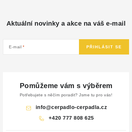
NÁHRADNÍ DÍLY
PRODUKTY VYŘAZENÉ Z NABÍDKY
Aktuální novinky a akce na váš e-mail
BAZAR, ROZBALENO
E-mail
PŘIHLÁSIT SE
SEKAČKY, ZÁVLAHY
Kontakt
Sleva pro registrované
Hodnocení obchodu
Způsob dopravy
Obchodní podmínky
Reklamace
Pomůžeme vám s výběrem
O nás
GDPR
Poptávka
Potřebujete s něčím poradit? Jsme tu pro vás!
info
@
cerpadlo-cerpadla.cz
+420 777 808 625