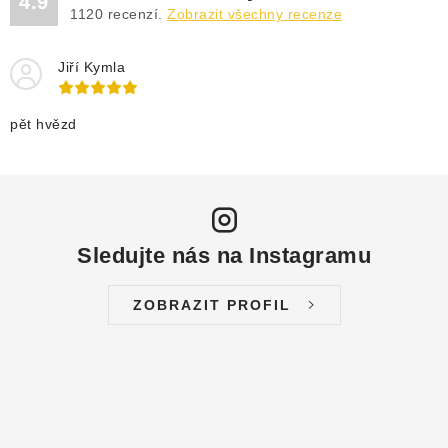
4.9
DRENÁŽNÍ ČERPADLA
1120
recenzí.
Zobrazit všechny recenze
KALOVÁ ČERPADLA
Jiří Kymla
ČERPACÍ JÍMKY KANALIZACE
pět hvězd
OBĚHOVÁ ČERPADLA
DOMÁCÍ VODÁRNY
Sledujte nás na Instagramu
POVRCHOVÁ ČERPADLA
ZOBRAZIT PROFIL
BAZÉNOVÁ ČERPADLA
RUČNÍ ČERPADLA
KABELY A SPOJKY