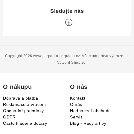
Z
á
p
Copyright 2026
www.cerpadlo-cerpadla.cz
. Všechna práva vyhrazena.
a
Vytvořil Shoptet
t
í
O nákupu
O nás
Doprava a platba
Kontakt
Reklamace a vrácení
O nás
Obchodní podmínky
Hodnocení obchodu
GDPR
Servis
Často kladené dotazy
Blog - Rady a tipy