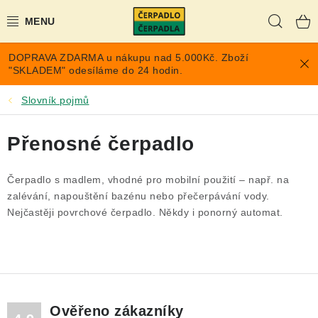
Přejít
Hleda
na
obsah
DOPRAVA ZDARMA u nákupu nad 5.000Kč. Zboží
AKCE A SLEVY
"SKLADEM" odesíláme do 24 hodin.
PONORNÁ ČERPADLA
Slovník pojmů
VYUŽITÍ DEŠŤOVÉ VODY
Přenosné čerpadlo
TLAKOVÉ NÁDOBY NA VODU
Čerpadlo s madlem, vhodné pro mobilní použití – např. na
zalévání, napouštění bazénu nebo přečerpávání vody.
PŘÍSLUŠENSTVÍ PRO ČERPADLA
Nejčastěji povrchové čerpadlo. Někdy i ponorný automat.
POPTÁVKA
EXPANZOMATY NA TOPENÍ
Ověřeno zákazníky