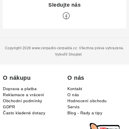
Z
á
p
Copyright 2026
www.cerpadlo-cerpadla.cz
. Všechna práva vyhrazena.
a
Vytvořil Shoptet
t
í
O nákupu
O nás
Doprava a platba
Kontakt
Reklamace a vrácení
O nás
Obchodní podmínky
Hodnocení obchodu
GDPR
Servis
Často kladené dotazy
Blog - Rady a tipy