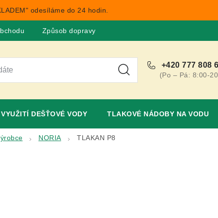
LADEM" odesíláme do 24 hodin.
obchodu
Způsob dopravy
Obchodní podmínky
Rekla
+420 777 808 
(Po – Pá: 8:00-20
VYUŽITÍ DEŠŤOVÉ VODY
TLAKOVÉ NÁDOBY NA VODU
výrobce
NORIA
TLAKAN P8