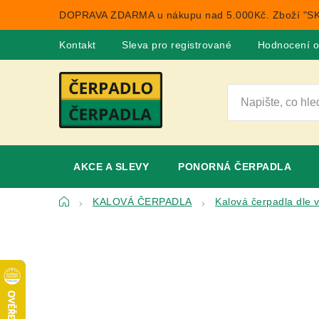
Přejít
DOPRAVA ZDARMA u nákupu nad 5.000Kč. Zboží "SK
na
obsah
Kontakt
Sleva pro registrované
Hodnocení 
AKCE A SLEVY
PONORNÁ ČERPADLA
Domů
KALOVÁ ČERPADLA
Kalová čerpadla dle 