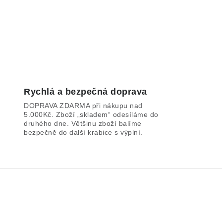
Rychlá a bezpečná doprava
DOPRAVA ZDARMA při nákupu nad
5.000Kč. Zboží „skladem“ odesíláme do
druhého dne. Většinu zboží balíme
bezpečně do další krabice s výplní.