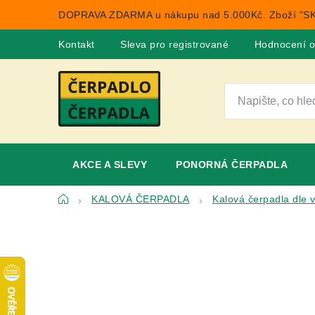
Přejít
DOPRAVA ZDARMA u nákupu nad 5.000Kč. Zboží "SK
na
obsah
Kontakt
Sleva pro registrované
Hodnocení 
AKCE A SLEVY
PONORNÁ ČERPADLA
Domů
KALOVÁ ČERPADLA
Kalová čerpadla dle 