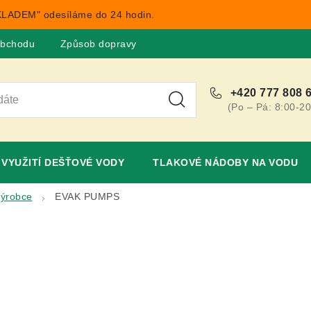
LADEM" odesíláme do 24 hodin.
obchodu
Způsob dopravy
Obchodní podmínky
Rekla
+420 777 808 
(Po – Pá: 8:00-20
VYUŽITÍ DEŠŤOVÉ VODY
TLAKOVÉ NÁDOBY NA VODU
výrobce
EVAK PUMPS