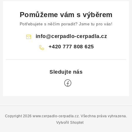
Pomůžeme vám s výběrem
Potřebujete s něčím poradit? Jsme tu pro vás!
info
@
cerpadlo-cerpadla.cz
+420 777 808 625
Z
á
p
Copyright 2026
www.cerpadlo-cerpadla.cz
. Všechna práva vyhrazena.
a
Vytvořil Shoptet