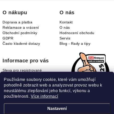
t
í
O nákupu
O nás
Doprava a platba
Kontakt
Reklamace a vrácení
O nás
Obchodní podmínky
Hodnocení obchodu
GDPR
Servis
Často kladené dotazy
Blog - Rady a tipy
Informace pro vás
Sleva pro registrované
Naše novinky
Používáme soubory cookie, které vám umožňují
Jak uplatnit slevový kupón?
pohodlně zobrazit web a analyzovat provoz webu k
Jak nakupovat?
neustálému zlepšování jeho funkcí, výkonu a
Slovník pojmů
použitelnosti.
Více informací
Nastavení