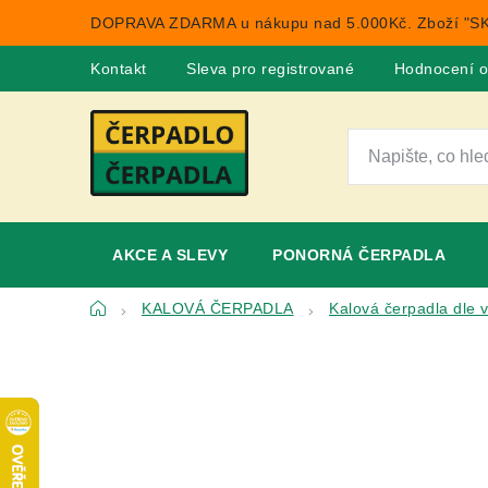
Přejít
DOPRAVA ZDARMA u nákupu nad 5.000Kč. Zboží "SK
na
obsah
Kontakt
Sleva pro registrované
Hodnocení 
AKCE A SLEVY
PONORNÁ ČERPADLA
Domů
KALOVÁ ČERPADLA
Kalová čerpadla dle 