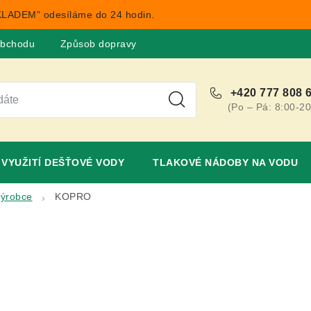
LADEM" odesíláme do 24 hodin.
obchodu
Způsob dopravy
Obchodní podmínky
Rekla
+420 777 808 
(Po – Pá: 8:00-20
VYUŽITÍ DEŠŤOVÉ VODY
TLAKOVÉ NÁDOBY NA VODU
výrobce
KOPRO