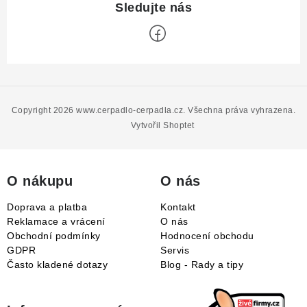
Z
á
p
Copyright 2026
www.cerpadlo-cerpadla.cz
. Všechna práva vyhrazena.
a
Vytvořil Shoptet
t
í
O nákupu
O nás
Doprava a platba
Kontakt
Reklamace a vrácení
O nás
Obchodní podmínky
Hodnocení obchodu
GDPR
Servis
Často kladené dotazy
Blog - Rady a tipy