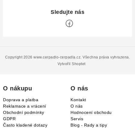
Z
á
p
Copyright 2026
www.cerpadlo-cerpadla.cz
. Všechna práva vyhrazena.
a
Vytvořil Shoptet
t
í
O nákupu
O nás
Doprava a platba
Kontakt
Reklamace a vrácení
O nás
Obchodní podmínky
Hodnocení obchodu
GDPR
Servis
Často kladené dotazy
Blog - Rady a tipy