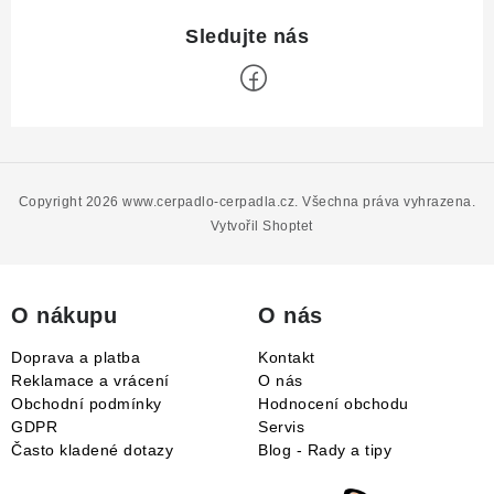
Z
á
p
Copyright 2026
www.cerpadlo-cerpadla.cz
. Všechna práva vyhrazena.
a
Vytvořil Shoptet
t
í
O nákupu
O nás
Doprava a platba
Kontakt
Reklamace a vrácení
O nás
Obchodní podmínky
Hodnocení obchodu
GDPR
Servis
Často kladené dotazy
Blog - Rady a tipy