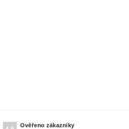
NÁHRADNÍ DÍLY
PRODUKTY VYŘAZENÉ Z NABÍDKY
BAZAR, ROZBALENO
SEKAČKY, ZÁVLAHY
Kontakt
Sleva pro registrované
Hodnocení obchodu
Způsob dopravy
Obchodní podmínky
Reklamace
O nás
GDPR
Poptávka
Ověřeno zákazníky
4.9