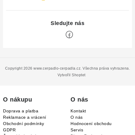
Z
á
p
Copyright 2026
www.cerpadlo-cerpadla.cz
. Všechna práva vyhrazena.
a
Vytvořil Shoptet
t
í
O nákupu
O nás
Doprava a platba
Kontakt
Reklamace a vrácení
O nás
Obchodní podmínky
Hodnocení obchodu
GDPR
Servis