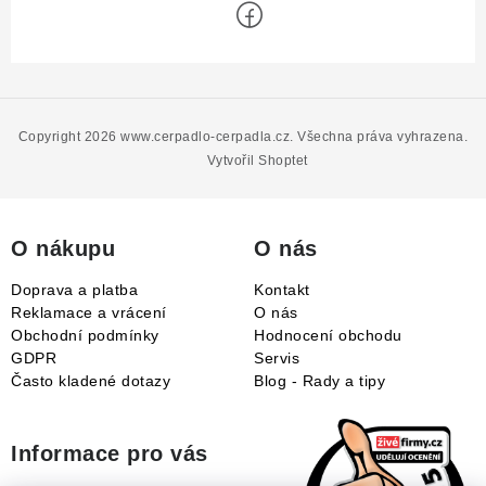
Z
á
p
Copyright 2026
www.cerpadlo-cerpadla.cz
. Všechna práva vyhrazena.
a
Vytvořil Shoptet
t
í
O nákupu
O nás
Doprava a platba
Kontakt
Reklamace a vrácení
O nás
Obchodní podmínky
Hodnocení obchodu
GDPR
Servis
Často kladené dotazy
Blog - Rady a tipy
Informace pro vás