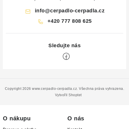
info
@
cerpadlo-cerpadla.cz
+420 777 808 625
Z
á
p
Copyright 2026
www.cerpadlo-cerpadla.cz
. Všechna práva vyhrazena.
a
Vytvořil Shoptet
t
í
O nákupu
O nás