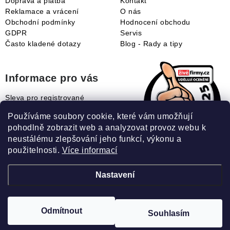
Doprava a platba
Kontakt
Reklamace a vrácení
O nás
Obchodní podmínky
Hodnocení obchodu
GDPR
Servis
Často kladené dotazy
Blog - Rady a tipy
Informace pro vás
Sleva pro registrované
Naše novinky
Používáme soubory cookie, které vám umožňují
Jak uplatnit slevový kupón?
pohodlně zobrazit web a analyzovat provoz webu k
Jak nakupovat?
neustálému zlepšování jeho funkcí, výkonu a
Slovník pojmů
použitelnosti.
Více informací
Nastavení
Recenze našeho eshopu:
Odmítnout
Souhlasím