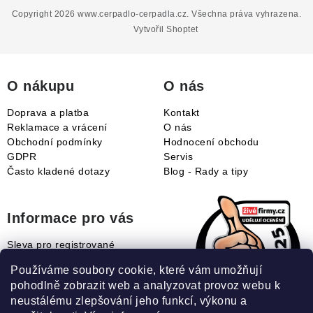
p
Copyright 2026
www.cerpadlo-cerpadla.cz
. Všechna práva vyhrazena.
a
Vytvořil Shoptet
t
í
O nákupu
O nás
Doprava a platba
Kontakt
Reklamace a vrácení
O nás
Obchodní podmínky
Hodnocení obchodu
GDPR
Servis
Často kladené dotazy
Blog - Rady a tipy
Informace pro vás
Sleva pro registrované
Naše novinky
Používáme soubory cookie, které vám umožňují
Jak uplatnit slevový kupón?
pohodlně zobrazit web a analyzovat provoz webu k
Jak nakupovat?
neustálému zlepšování jeho funkcí, výkonu a
Slovník pojmů