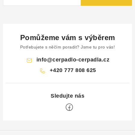
Pomůžeme vám s výběrem
Potřebujete s něčím poradit? Jsme tu pro vás!
info
@
cerpadlo-cerpadla.cz
+420 777 808 625
Z
á