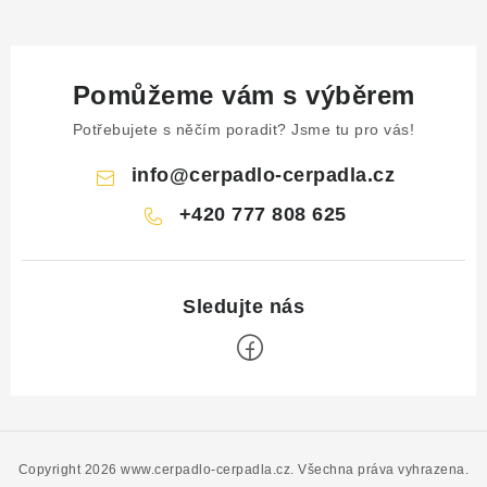
Pomůžeme vám s výběrem
Potřebujete s něčím poradit? Jsme tu pro vás!
info
@
cerpadlo-cerpadla.cz
+420 777 808 625
Z
á
p
Copyright 2026
www.cerpadlo-cerpadla.cz
. Všechna práva vyhrazena.