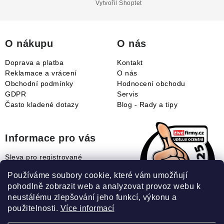
a
Vytvořil Shoptet
t
í
O nákupu
O nás
Doprava a platba
Kontakt
Reklamace a vrácení
O nás
Obchodní podmínky
Hodnocení obchodu
GDPR
Servis
Často kladené dotazy
Blog - Rady a tipy
Informace pro vás
Sleva pro registrované
Naše novinky
Používáme soubory cookie, které vám umožňují
Jak uplatnit slevový kupón?
pohodlně zobrazit web a analyzovat provoz webu k
Jak nakupovat?
neustálému zlepšování jeho funkcí, výkonu a
Slovník pojmů
použitelnosti.
Více informací