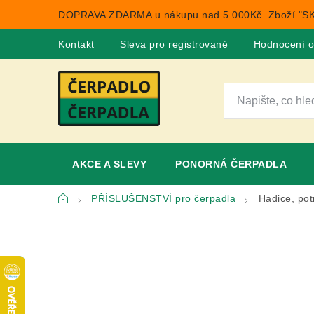
Přejít
DOPRAVA ZDARMA u nákupu nad 5.000Kč. Zboží "SK
na
obsah
Kontakt
Sleva pro registrované
Hodnocení 
AKCE A SLEVY
PONORNÁ ČERPADLA
Domů
PŘÍSLUŠENSTVÍ pro čerpadla
Hadice, pot