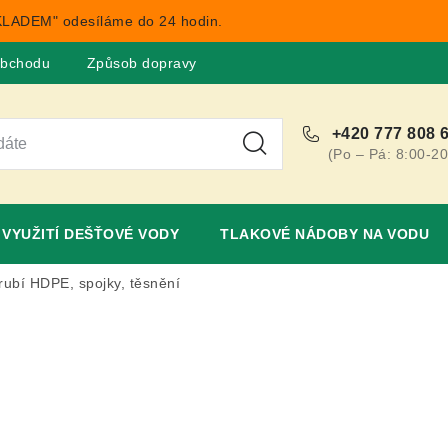
LADEM" odesíláme do 24 hodin.
obchodu
Způsob dopravy
Obchodní podmínky
Rekla
+420 777 808 
(Po – Pá: 8:00-20
VYUŽITÍ DEŠŤOVÉ VODY
TLAKOVÉ NÁDOBY NA VODU
rubí HDPE, spojky, těsnění