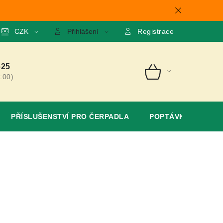
mace
CZK
O nás
GDPR
Poptávka
Přihlášení
Registrace
625
:00)
NÁKUPNÍ
KOŠÍK
PŘÍSLUŠENSTVÍ PRO ČERPADLA
POPTÁVKA