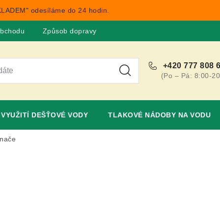
LADEM" odesíláme do 24 hodin.
obchodu
Způsob dopravy
Obchodní podmínky
Rekla
+420 777 808 
(Po – Pá: 8:00-20
VYUŽITÍ DEŠŤOVÉ VODY
TLAKOVÉ NÁDOBY NA VODU
ínače