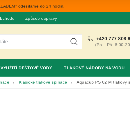
LADEM" odesíláme do 24 hodin.
obchodu
Způsob dopravy
Obchodní podmínky
Rekla
+420 777 808 
(Po – Pá: 8:00-20
VYUŽITÍ DEŠŤOVÉ VODY
TLAKOVÉ NÁDOBY NA VODU
ínače
Klasické tlakové spínače
Aquacup PS 02 M tlakový 