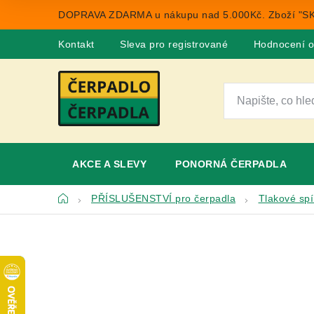
Přejít
DOPRAVA ZDARMA u nákupu nad 5.000Kč. Zboží "SK
na
obsah
Kontakt
Sleva pro registrované
Hodnocení 
AKCE A SLEVY
PONORNÁ ČERPADLA
Domů
PŘÍSLUŠENSTVÍ pro čerpadla
Tlakové sp