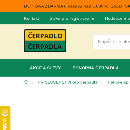
Přejít
DOPRAVA ZDARMA u nákupu nad 5.000Kč. Zboží "SK
na
obsah
Kontakt
Sleva pro registrované
Hodnocení 
AKCE A SLEVY
PONORNÁ ČERPADLA
Domů
PŘÍSLUŠENSTVÍ pro čerpadla
Tlakové sp