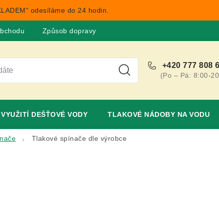
LADEM" odesíláme do 24 hodin.
obchodu
Způsob dopravy
Obchodní podmínky
Rekla
+420 777 808 
(Po – Pá: 8:00-20
VYUŽITÍ DEŠŤOVÉ VODY
TLAKOVÉ NÁDOBY NA VODU
ínače
Tlakové spínače dle výrobce