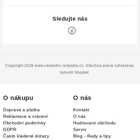
Z
á
p
Copyright 2026
www.cerpadlo-cerpadla.cz
. Všechna práva vyhrazena.
a
Vytvořil Shoptet
t
í
O nákupu
O nás
Doprava a platba
Kontakt
Reklamace a vrácení
O nás
Obchodní podmínky
Hodnocení obchodu
GDPR
Servis
Často kladené dotazy
Blog - Rady a tipy