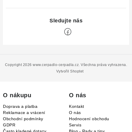
Z
á
p
Copyright 2026
www.cerpadlo-cerpadla.cz
. Všechna práva vyhrazena.
a
Vytvořil Shoptet
t
í
O nákupu
O nás
Doprava a platba
Kontakt
Reklamace a vrácení
O nás
Obchodní podmínky
Hodnocení obchodu
GDPR
Servis
Často kladené dotazy
Blog - Rady a tipy