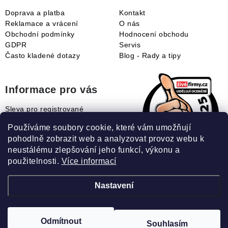
Doprava a platba
Kontakt
Reklamace a vrácení
O nás
Obchodní podmínky
Hodnocení obchodu
GDPR
Servis
Často kladené dotazy
Blog - Rady a tipy
Informace pro vás
Sleva pro registrované
Naše novinky
Používáme soubory cookie, které vám umožňují
Jak uplatnit slevový kupón?
pohodlně zobrazit web a analyzovat provoz webu k
Jak nakupovat?
neustálému zlepšování jeho funkcí, výkonu a
Slovník pojmů
použitelnosti.
Více informací
Nastavení
Recenze našeho eshopu:
Odmítnout
Souhlasím