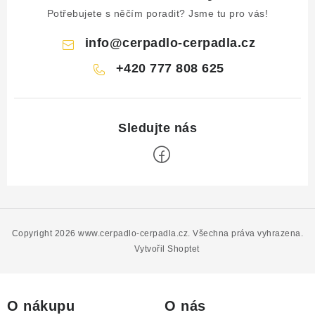
Potřebujete s něčím poradit? Jsme tu pro vás!
info
@
cerpadlo-cerpadla.cz
+420 777 808 625
Z
á
p
Copyright 2026
www.cerpadlo-cerpadla.cz
. Všechna práva vyhrazena.
a
Vytvořil Shoptet
t
í
O nákupu
O nás