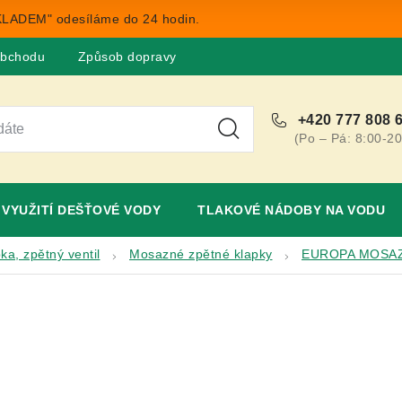
LADEM" odesíláme do 24 hodin.
obchodu
Způsob dopravy
Obchodní podmínky
Rekla
+420 777 808 
(Po – Pá: 8:00-20
VYUŽITÍ DEŠŤOVÉ VODY
TLAKOVÉ NÁDOBY NA VODU
ka, zpětný ventil
Mosazné zpětné klapky
EUROPA MOSA