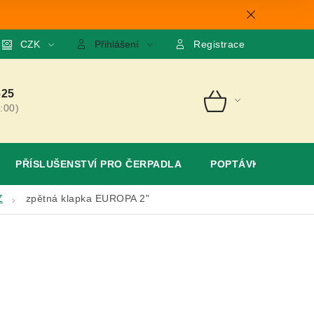
mace
CZK
O nás
GDPR
Poptávka
Přihlášení
Registrace
625
:00)
NÁKUPNÍ
KOŠÍK
PŘÍSLUŠENSTVÍ PRO ČERPADLA
POPTÁVKA
Z
zpětná klapka EUROPA 2"