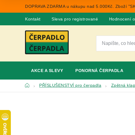
Přejít
DOPRAVA ZDARMA u nákupu nad 5.000Kč. Zboží "SK
na
obsah
Kontakt
Sleva pro registrované
Hodnocení 
AKCE A SLEVY
PONORNÁ ČERPADLA
Domů
PŘÍSLUŠENSTVÍ pro čerpadla
Zpětná klap