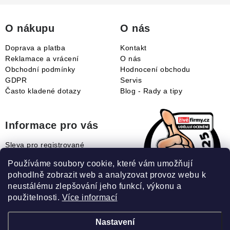
t
í
O nákupu
O nás
Doprava a platba
Kontakt
Reklamace a vrácení
O nás
Obchodní podmínky
Hodnocení obchodu
GDPR
Servis
Často kladené dotazy
Blog - Rady a tipy
Informace pro vás
Sleva pro registrované
Naše novinky
Používáme soubory cookie, které vám umožňují
Jak uplatnit slevový kupón?
pohodlně zobrazit web a analyzovat provoz webu k
Jak nakupovat?
neustálému zlepšování jeho funkcí, výkonu a
Slovník pojmů
použitelnosti.
Více informací
Nastavení