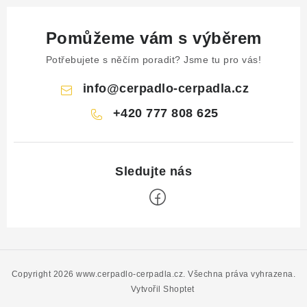
Pomůžeme vám s výběrem
Potřebujete s něčím poradit? Jsme tu pro vás!
info
@
cerpadlo-cerpadla.cz
+420 777 808 625
Z
á
p
Copyright 2026
www.cerpadlo-cerpadla.cz
. Všechna práva vyhrazena.
a
Vytvořil Shoptet