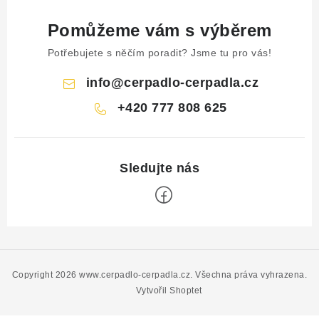
Pomůžeme vám s výběrem
Potřebujete s něčím poradit? Jsme tu pro vás!
info
@
cerpadlo-cerpadla.cz
+420 777 808 625
Z
á
p
Copyright 2026
www.cerpadlo-cerpadla.cz
. Všechna práva vyhrazena.
a
Vytvořil Shoptet
t