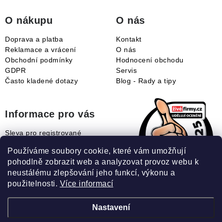
í
O nákupu
O nás
Doprava a platba
Kontakt
Reklamace a vrácení
O nás
Obchodní podmínky
Hodnocení obchodu
GDPR
Servis
Často kladené dotazy
Blog - Rady a tipy
Informace pro vás
Sleva pro registrované
Naše novinky
Používáme soubory cookie, které vám umožňují
Jak uplatnit slevový kupón?
pohodlně zobrazit web a analyzovat provoz webu k
Jak nakupovat?
neustálému zlepšování jeho funkcí, výkonu a
Slovník pojmů
použitelnosti.
Více informací
Nastavení