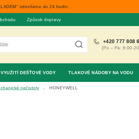
LADEM" odesíláme do 24 hodin.
obchodu
Způsob dopravy
Obchodní podmínky
Rekla
+420 777 808 
(Po – Pá: 8:00-20
VYUŽITÍ DEŠŤOVÉ VODY
TLAKOVÉ NÁDOBY NA VODU
echanické nečistoty
HONEYWELL