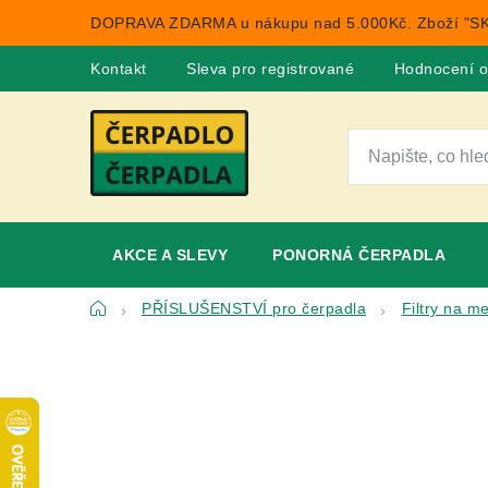
Přejít
DOPRAVA ZDARMA u nákupu nad 5.000Kč. Zboží "SK
na
obsah
Kontakt
Sleva pro registrované
Hodnocení 
AKCE A SLEVY
PONORNÁ ČERPADLA
Domů
PŘÍSLUŠENSTVÍ pro čerpadla
Filtry na m