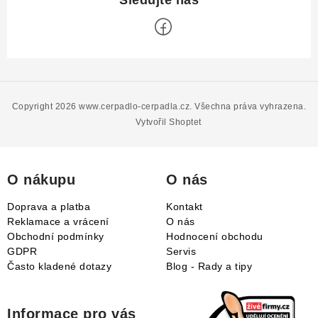
Z
á
p
Copyright 2026
www.cerpadlo-cerpadla.cz
. Všechna práva vyhrazena.
a
Vytvořil Shoptet
t
í
O nákupu
O nás
Doprava a platba
Kontakt
Reklamace a vrácení
O nás
Obchodní podmínky
Hodnocení obchodu
GDPR
Servis
Často kladené dotazy
Blog - Rady a tipy
Informace pro vás