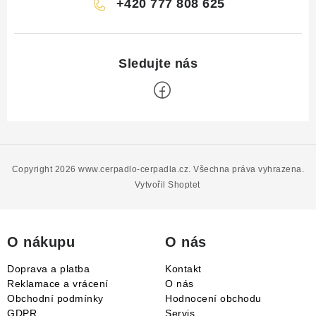
+420 777 808 625
Z
á
p
Copyright 2026
www.cerpadlo-cerpadla.cz
. Všechna práva vyhrazena.
a
Vytvořil Shoptet
t
í
O nákupu
O nás
Doprava a platba
Kontakt
Reklamace a vrácení
O nás
Obchodní podmínky
Hodnocení obchodu
GDPR
Servis